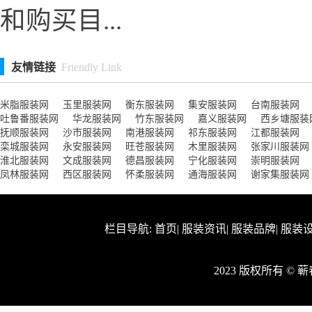
和购买目...
友情链接
Friendly Link
米脂服装网
玉里服装网
衡东服装网
集安服装网
台南服装网
吐鲁番服装网
华龙服装网
竹东服装网
嘉义服装网
西乡塘服装
抚顺服装网
沙市服装网
南港服装网
祁东服装网
江都服装网
栾城服装网
永安服装网
旺苍服装网
木里服装网
张家川服装网
淮北服装网
文成服装网
德昌服装网
宁化服装网
崇明服装网
凤林服装网
西区服装网
怀柔服装网
通海服装网
谢家集服装网
栏目导航:
首页
|
服装资讯
|
服装品牌
|
服装
2023 版权所有 ©